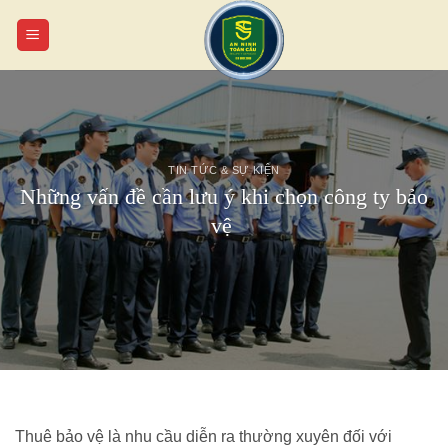
Chuyển
đến
nội
dung
TIN TỨC & SỰ KIỆN
Những vấn đề cần lưu ý khi chọn công ty bảo
vệ
Thuê bảo vệ là nhu cầu diễn ra thường xuyên đối với