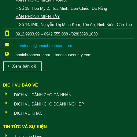
VĂN PHÒNG MIỀN TRUNG
:
– Số 19, Hòa Mỹ 2, Hòa Minh, Liên Chiểu, Đà Nẵng
VĂN PHÒNG MIỀN TÂY
:
– Số 14/6/40, Nguyễn Thị Minh Khai, Tân An, Ninh Kiều, Cần Thơ
0912.9933.99 – 0942.555.088 -(028)3898.1030
kinhdoanh@anninhtoancau.com
anninhtoancau.com – toancausecurity.com
Xem bản đồ
DỊCH VỤ BẢO VỆ
DỊCH VỤ DÀNH CHO CÁ NHÂN
DỊCH VỤ DÀNH CHO DOANH NGHIỆP
DỊCH VỤ KHÁC
TIN TỨC VÀ SỰ KIỆN
Tin Tuyển Dụng