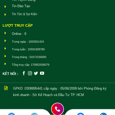
Tin Đào Tạo
Tin Tức & Sự Kiện
LƯỢT TRUY CẬP
Online : 9
Trong ngày : 1820561424
Trong tuần : 15591908780
Trong tháng : 31671530000
Tổng truy cập: 175852936079
KẾT NỐI :
GPKD :0308895441
cấp ngày : 05/06/2009 bởi Phòng Đăng ký
kinh doanh - Sở Kế Hoạch và Đầu Tư TP. HCM