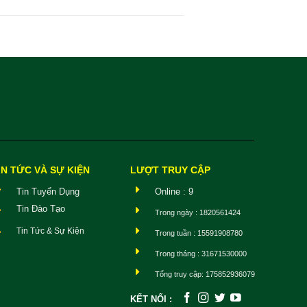
IN TỨC VÀ SỰ KIỆN
LƯỢT TRUY CẬP
Tin Tuyển Dụng
Online : 9
Tin Đào Tạo
Trong ngày : 1820561424
Tin Tức & Sự Kiện
Trong tuần : 15591908780
Trong tháng : 31671530000
Tổng truy cập: 175852936079
KẾT NỐI :