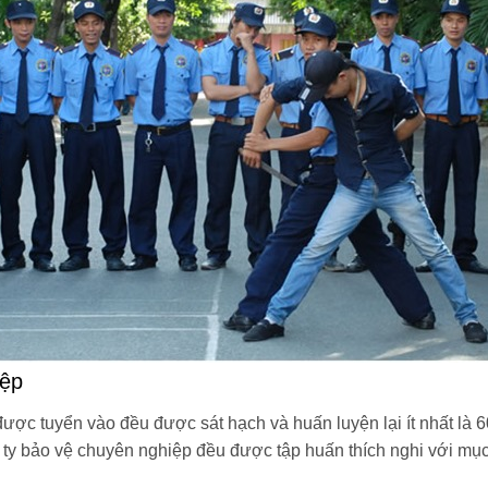
iệp
ược tuyển vào đều được sát hạch và huấn luyện lại ít nhất là 6
 ty bảo vệ chuyên nghiệp đều được tập huấn thích nghi với mục 