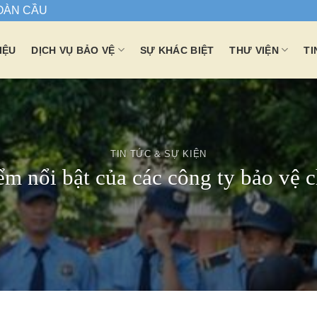
TOÀN CẦU
IỆU
DỊCH VỤ BẢO VỆ
SỰ KHÁC BIỆT
THƯ VIỆN
TI
TIN TỨC & SỰ KIỆN
ểm nổi bật của các công ty bảo vệ 