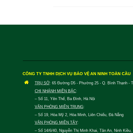
CÔNG TY TNHH DỊCH VỤ BẢO VỆ AN NINH TOÀN CẦU
TRỤ SỞ
: 65 Đường D5 - Phường 25 - Q. Bình Thạnh - 
CHI NHÁNH MIỀN BẮC
:
– Số 11, Yên Thế, Ba Đình, Hà Nội
VĂN PHÒNG MIỀN TRUNG
:
– Số 19, Hòa Mỹ 2, Hòa Minh, Liên Chiểu, Đà Nẵng
VĂN PHÒNG MIỀN TÂY
:
– Số 14/6/40, Nguyễn Thị Minh Khai, Tân An, Ninh Kiều