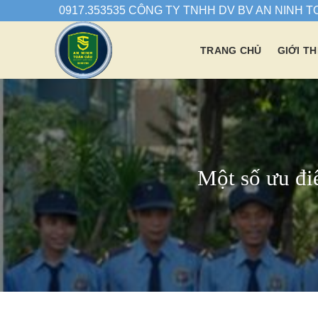
Chuyển
0917.353535 CÔNG TY TNHH DV BV AN NINH 
đến
nội
TRANG CHỦ
GIỚI TH
dung
Một số ưu đi