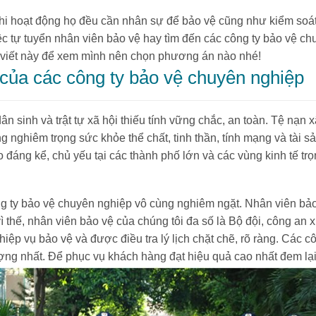
khi hoạt động họ đều cần nhân sự để bảo vệ cũng như kiểm soá
c tự tuyển nhân viên bảo vệ hay tìm đến các công ty bảo vệ chu
 viết này để xem mình nên chọn phương án nào nhé!
 của các công ty bảo vệ chuyên nghiệp
 sinh và trật tự xã hội thiếu tính vững chắc, an toàn. Tệ nạn 
nghiêm trọng sức khỏe thể chất, tinh thần, tính mạng và tài 
 đáng kể, chủ yếu tại các thành phố lớn và các vùng kinh tế tr
g ty bảo vệ chuyên nghiệp vô cùng nghiêm ngặt. Nhân viên bảo
vì thế, nhân viên bảo vệ của chúng tôi đa số là Bộ đội, công an x
ệp vụ bảo vệ và được điều tra lý lịch chặt chẽ, rõ ràng. Các cô
ng nhất. Để phục vụ khách hàng đạt hiệu quả cao nhất đem lại 