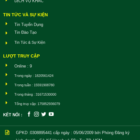
DỊCH VỤ KHÁC
TIN TỨC VÀ SỰ KIỆN
Tin Tuyển Dụng
Tin Đào Tạo
Tin Tức & Sự Kiện
LƯỢT TRUY CẬP
Online : 9
Trong ngày : 1820561424
Trong tuần : 15591908780
Trong tháng : 31671530000
Tổng truy cập: 175852936079
KẾT NỐI :
GPKD :0308895441
cấp ngày : 05/06/2009 bởi Phòng Đăng ký