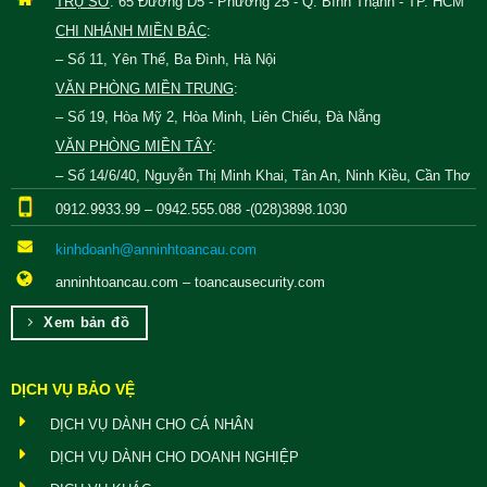
TRỤ SỞ
: 65 Đường D5 - Phường 25 - Q. Bình Thạnh - TP. HCM
CHI NHÁNH MIỀN BẮC
:
– Số 11, Yên Thế, Ba Đình, Hà Nội
VĂN PHÒNG MIỀN TRUNG
:
– Số 19, Hòa Mỹ 2, Hòa Minh, Liên Chiểu, Đà Nẵng
VĂN PHÒNG MIỀN TÂY
:
– Số 14/6/40, Nguyễn Thị Minh Khai, Tân An, Ninh Kiều, Cần Thơ
0912.9933.99 – 0942.555.088 -(028)3898.1030
kinhdoanh@anninhtoancau.com
anninhtoancau.com – toancausecurity.com
Xem bản đồ
DỊCH VỤ BẢO VỆ
DỊCH VỤ DÀNH CHO CÁ NHÂN
DỊCH VỤ DÀNH CHO DOANH NGHIỆP