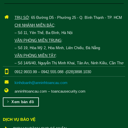
TRỤ SỞ
: 65 Đường D5 - Phường 25 - Q. Bình Thạnh - TP. HCM
CHI NHÁNH MIỀN BẮC
:
– Số 11, Yên Thế, Ba Đình, Hà Nội
VĂN PHÒNG MIỀN TRUNG
:
– Số 19, Hòa Mỹ 2, Hòa Minh, Liên Chiểu, Đà Nẵng
VĂN PHÒNG MIỀN TÂY
:
– Số 14/6/40, Nguyễn Thị Minh Khai, Tân An, Ninh Kiều, Cần Thơ
0912.9933.99 – 0942.555.088 -(028)3898.1030
kinhdoanh@anninhtoancau.com
anninhtoancau.com – toancausecurity.com
Xem bản đồ
DỊCH VỤ BẢO VỆ