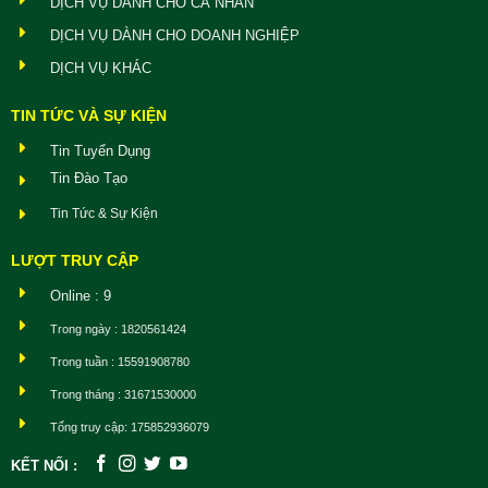
DỊCH VỤ DÀNH CHO CÁ NHÂN
DỊCH VỤ DÀNH CHO DOANH NGHIỆP
DỊCH VỤ KHÁC
TIN TỨC VÀ SỰ KIỆN
Tin Tuyển Dụng
Tin Đào Tạo
Tin Tức & Sự Kiện
LƯỢT TRUY CẬP
Online : 9
Trong ngày : 1820561424
Trong tuần : 15591908780
Trong tháng : 31671530000
Tổng truy cập: 175852936079
KẾT NỐI :