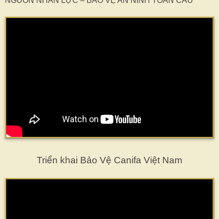
NGUỒN NHÂN LỰC – BẢO VỆ AN NINH TOÀN CẦU
Triển khai Bảo Vệ Canifa
Việt Nam