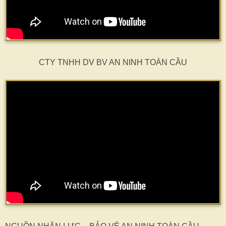
CTY TNHH DV BV AN NINH TOÀN CẦU