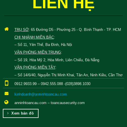
LIÊN HỆ
TRỤ SỞ
: 65 Đường D5 - Phường 25 - Q. Bình Thạnh - TP. HCM
CHI NHÁNH MIỀN BẮC
:
– Số 11, Yên Thế, Ba Đình, Hà Nội
VĂN PHÒNG MIỀN TRUNG
:
– Số 19, Hòa Mỹ 2, Hòa Minh, Liên Chiểu, Đà Nẵng
VĂN PHÒNG MIỀN TÂY
:
– Số 14/6/40, Nguyễn Thị Minh Khai, Tân An, Ninh Kiều, Cần Thơ
0912.9933.99 – 0942.555.088 -(028)3898.1030
kinhdoanh@anninhtoancau.com
anninhtoancau.com – toancausecurity.com
Xem bản đồ