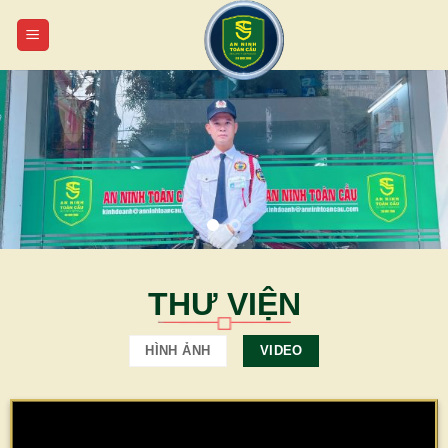
Chuyển
đến
nội
dung
THƯ VIỆN
HÌNH ẢNH
VIDEO