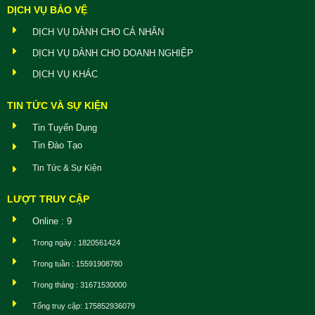
DỊCH VỤ BẢO VỆ
DỊCH VỤ DÀNH CHO CÁ NHÂN
DỊCH VỤ DÀNH CHO DOANH NGHIỆP
DỊCH VỤ KHÁC
TIN TỨC VÀ SỰ KIỆN
Tin Tuyển Dụng
Tin Đào Tạo
Tin Tức & Sự Kiện
LƯỢT TRUY CẬP
Online : 9
Trong ngày : 1820561424
Trong tuần : 15591908780
Trong tháng : 31671530000
Tổng truy cập: 175852936079