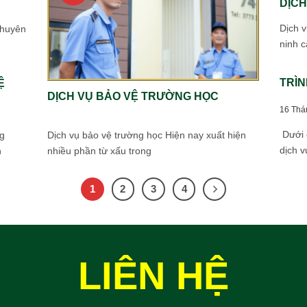
DỊCH
Dịch v
chuyên
ninh 
TRÌN
Ệ
DỊCH VỤ BẢO VỆ TRƯỜNG HỌC
16 Thá
Dưới đ
g
Dịch vụ bảo vệ trường học Hiện nay xuất hiện
dịch v
h
nhiều phần từ xấu trong
1
2
3
4
LIÊN HỆ