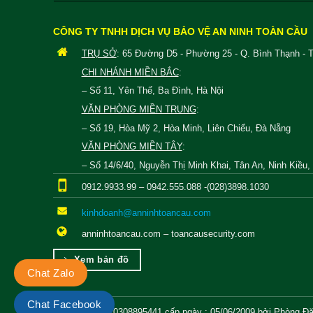
CÔNG TY TNHH DỊCH VỤ BẢO VỆ AN NINH TOÀN CẦU
TRỤ SỞ
: 65 Đường D5 - Phường 25 - Q. Bình Thạnh - 
CHI NHÁNH MIỀN BẮC
:
– Số 11, Yên Thế, Ba Đình, Hà Nội
VĂN PHÒNG MIỀN TRUNG
:
– Số 19, Hòa Mỹ 2, Hòa Minh, Liên Chiểu, Đà Nẵng
VĂN PHÒNG MIỀN TÂY
:
– Số 14/6/40, Nguyễn Thị Minh Khai, Tân An, Ninh Kiều
0912.9933.99 – 0942.555.088 -(028)3898.1030
kinhdoanh@anninhtoancau.com
anninhtoancau.com – toancausecurity.com
Xem bản đồ
Chat Zalo
Chat Facebook
GPKD :0308895441
cấp ngày : 05/06/2009 bởi Phòng Đ