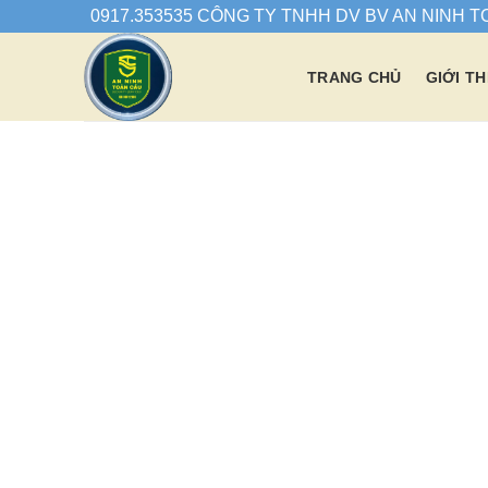
Chuyển
0917.353535 CÔNG TY TNHH DV BV AN NINH 
đến
nội
TRANG CHỦ
GIỚI TH
dung