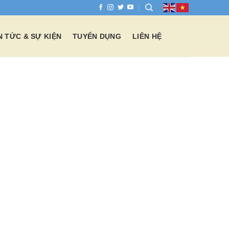
N TỨC & SỰ KIỆN
TUYỂN DỤNG
LIÊN HỆ