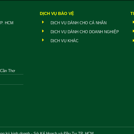
DỊCH VỤ BẢO VỆ
T
TP. HCM
DỊCH VỤ DÀNH CHO CÁ NHÂN
DỊCH VỤ DÀNH CHO DOANH NGHIỆP
DỊCH VỤ KHÁC
, Cần Thơ
ăng ký kinh doanh - Sở Kế Hoạch và Đầu Tư TP. HCM