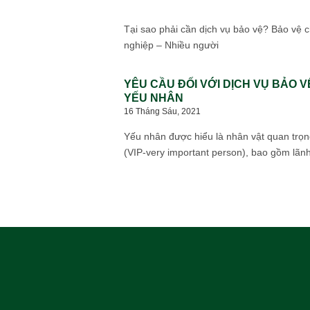
Tại sao phải cần dịch vụ bảo vệ? Bảo vệ 
nghiệp​ – Nhiều người
YÊU CẦU ĐỐI VỚI DỊCH VỤ BẢO V
YẾU NHÂN
16 Tháng Sáu, 2021
Yếu nhân được hiểu là nhân vật quan trọn
(VIP-very important person), bao gồm lãn