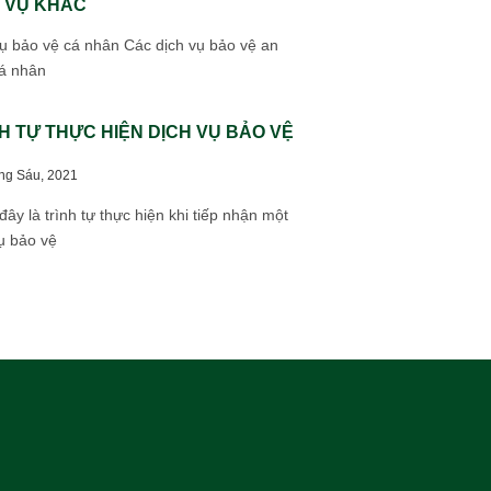
 VỤ KHÁC
ụ bảo vệ cá nhân Các dịch vụ bảo vệ an
cá nhân
H TỰ THỰC HIỆN DỊCH VỤ BẢO VỆ
ng Sáu, 2021
ây là trình tự thực hiện khi tiếp nhận một
ụ bảo vệ