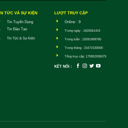
IN TỨC VÀ SỰ KIỆN
LƯỢT TRUY CẬP
Tin Tuyển Dụng
Online : 9
Tin Đào Tạo
Trong ngày : 1820561424
Tin Tức & Sự Kiện
Trong tuần : 15591908780
Trong tháng : 31671530000
Tổng truy cập: 175852936079
KẾT NỐI :