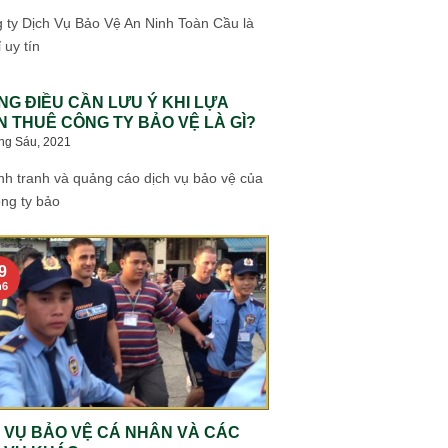
 ty Dịch Vụ Bảo Vệ An Ninh Toàn Cầu là
 uy tín
G ĐIỀU CẦN LƯU Ý KHI LỰA
 THUÊ CÔNG TY BẢO VỆ LÀ GÌ?
ng Sáu, 2021
nh tranh và quảng cáo dịch vụ bảo vệ của
ng ty bảo
9
h6
 VỤ BẢO VỆ CÁ NHÂN VÀ CÁC