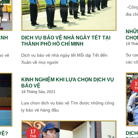
-Công
địa chỉ
NHỮN
CHỌN
ANH
DỊCH VỤ BẢO VỆ NHÀ NGÀY TẾT TẠI
THÀNH PHỒ HỒ CHÍ MINH
19 Thá
Sự cạ
ảo vệ
Dịch vụ bảo vệ nhà ngày tết Mỗi dịp Tết đến
các cô
Xuân về mọi người
KINH NGHIỆM KHI LỰA CHỌN DỊCH VỤ
1
BẢO VỆ
T
18 Tháng Sáu, 2021
Lựa chọn dịch vụ bảo vệ Tìm được những công
ty bảo vệ hàng đầu
17
DỊCH
VỆ?
Th6