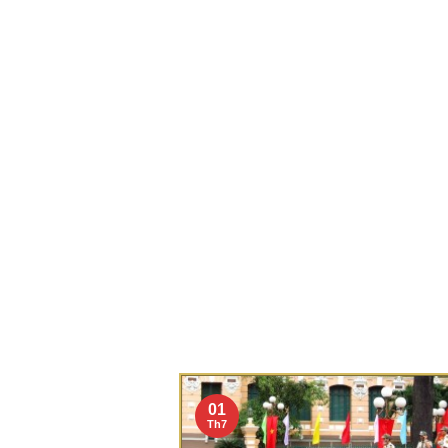
01
Th7