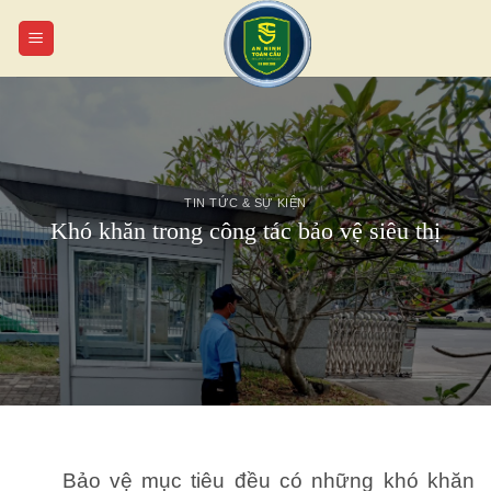
Chuyển
đến
nội
dung
TIN TỨC & SỰ KIỆN
Khó khăn trong công tác bảo vệ siêu thị
Bảo vệ mục tiêu đều có những khó khăn