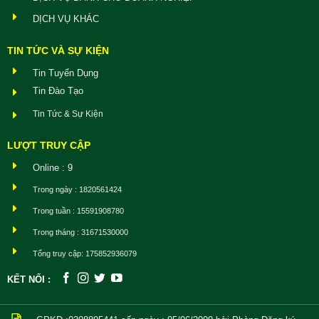
DỊCH VỤ KHÁC
TIN TỨC VÀ SỰ KIỆN
Tin Tuyển Dụng
Tin Đào Tạo
Tin Tức & Sự Kiện
LƯỢT TRUY CẬP
Online : 9
Trong ngày : 1820561424
Trong tuần : 15591908780
Trong tháng : 31671530000
Tổng truy cập: 175852936079
KẾT NỐI :