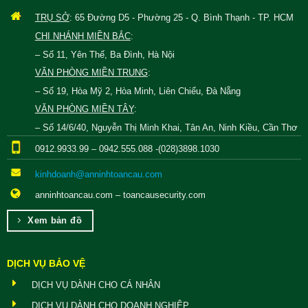
TRỤ SỞ
: 65 Đường D5 - Phường 25 - Q. Bình Thạnh - TP. HCM
CHI NHÁNH MIỀN BẮC
:
– Số 11, Yên Thế, Ba Đình, Hà Nội
VĂN PHÒNG MIỀN TRUNG
:
– Số 19, Hòa Mỹ 2, Hòa Minh, Liên Chiểu, Đà Nẵng
VĂN PHÒNG MIỀN TÂY
:
– Số 14/6/40, Nguyễn Thị Minh Khai, Tân An, Ninh Kiều, Cần Thơ
0912.9933.99 – 0942.555.088 -(028)3898.1030
kinhdoanh@anninhtoancau.com
anninhtoancau.com – toancausecurity.com
Xem bản đồ
DỊCH VỤ BẢO VỆ
DỊCH VỤ DÀNH CHO CÁ NHÂN
DỊCH VỤ DÀNH CHO DOANH NGHIỆP