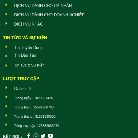
DỊCH VỤ DÀNH CHO CÁ NHÂN
DỊCH VỤ DÀNH CHO DOANH NGHIỆP
DỊCH VỤ KHÁC
TIN TỨC VÀ SỰ KIỆN
Tin Tuyển Dụng
Tin Đào Tạo
Tin Tức & Sự Kiện
LƯỢT TRUY CẬP
Online : 9
Trong ngày : 1820561424
Trong tuần : 15591908780
Trong tháng : 31671530000
Tổng truy cập: 175852936079
KẾT NỐI :