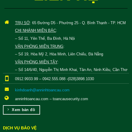
TRỤ SỞ
: 65 Đường D5 - Phường 25 - Q. Bình Thạnh - TP. HCM
CHI NHÁNH MIỀN BẮC
:
– Số 11, Yên Thế, Ba Đình, Hà Nội
VĂN PHÒNG MIỀN TRUNG
:
– Số 19, Hòa Mỹ 2, Hòa Minh, Liên Chiểu, Đà Nẵng
VĂN PHÒNG MIỀN TÂY
:
– Số 14/6/40, Nguyễn Thị Minh Khai, Tân An, Ninh Kiều, Cần Thơ
0912.9933.99 – 0942.555.088 -(028)3898.1030
kinhdoanh@anninhtoancau.com
anninhtoancau.com – toancausecurity.com
Xem bản đồ
DỊCH VỤ BẢO VỆ