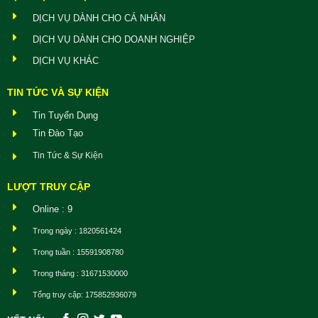
DỊCH VỤ DÀNH CHO CÁ NHÂN
DỊCH VỤ DÀNH CHO DOANH NGHIỆP
DỊCH VỤ KHÁC
TIN TỨC VÀ SỰ KIỆN
Tin Tuyển Dụng
Tin Đào Tạo
Tin Tức & Sự Kiện
LƯỢT TRUY CẬP
Online : 9
Trong ngày : 1820561424
Trong tuần : 15591908780
Trong tháng : 31671530000
Tổng truy cập: 175852936079