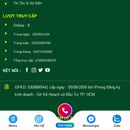
Tin Tức & Sự Kiện
LƯỢT TRUY CẬP
Online : 9
Trong ngày : 1820561424
Trong tuần : 15591908780
Trong tháng : 31671530000
Tổng truy cập: 175852936079
KẾT NỐI :
GPKD :0308895441
cấp ngày : 05/06/2009 bởi Phòng Đăng ký
kinh doanh - Sở Kế Hoạch và Đầu Tư TP. HCM
CÔNG TY TNHH DV BV AN NINH TOAN CẦU
| BẢO
Copyright © 2021
VỆ CHẤT LƯỢNG CAO
Gọi ngay
Menu
liên hệ
Messenger
Zalo