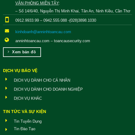
VĂN PHÒNG MIỀN TÂY
:
– Số 14/6/40, Nguyễn Thị Minh Khai, Tân An, Ninh Kiều, Cần Thơ
0912.9933.99 – 0942.555.088 -(028)3898.1030
kinhdoanh@anninhtoancau.com
anninhtoancau.com – toancausecurity.com
Xem bản đồ
DỊCH VỤ BẢO VỆ
DỊCH VỤ DÀNH CHO CÁ NHÂN
DỊCH VỤ DÀNH CHO DOANH NGHIỆP
DỊCH VỤ KHÁC
TIN TỨC VÀ SỰ KIỆN
Tin Tuyển Dụng
Tin Đào Tạo