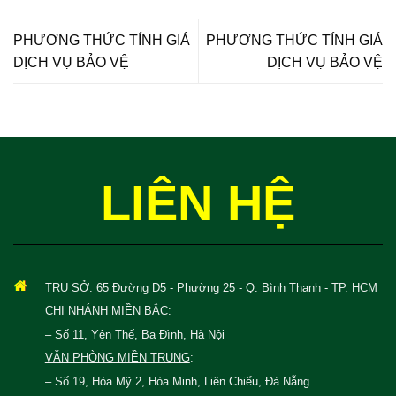
PHƯƠNG THỨC TÍNH GIÁ
PHƯƠNG THỨC TÍNH GIÁ
DỊCH VỤ BẢO VỆ
DỊCH VỤ BẢO VỆ
LIÊN HỆ
TRỤ SỞ
: 65 Đường D5 - Phường 25 - Q. Bình Thạnh - TP. HCM
CHI NHÁNH MIỀN BẮC
:
– Số 11, Yên Thế, Ba Đình, Hà Nội
VĂN PHÒNG MIỀN TRUNG
:
– Số 19, Hòa Mỹ 2, Hòa Minh, Liên Chiểu, Đà Nẵng