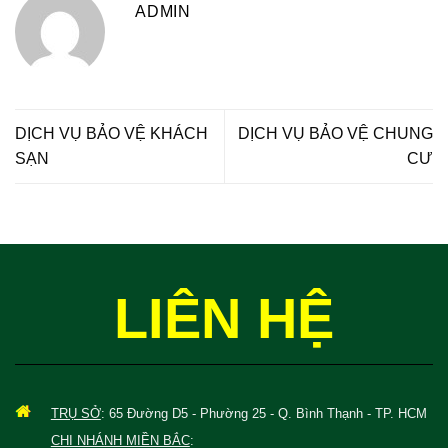
ADMIN
DỊCH VỤ BẢO VỆ KHÁCH
DỊCH VỤ BẢO VỆ CHUNG
SẠN
CƯ
LIÊN HỆ
TRỤ SỞ
: 65 Đường D5 - Phường 25 - Q. Bình Thạnh - TP. HCM
CHI NHÁNH MIỀN BẮC
: