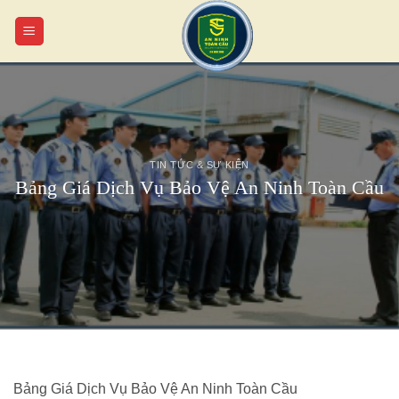
Chuyển
đến
nội
dung
TIN TỨC & SỰ KIỆN
Bảng Giá Dịch Vụ Bảo Vệ An Ninh Toàn Cầu
Bảng Giá Dịch Vụ Bảo Vệ An Ninh Toàn Cầu