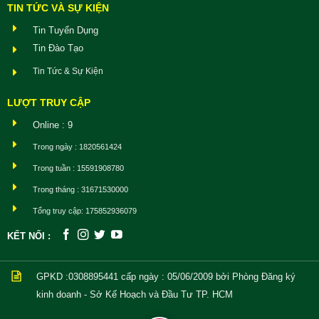
TIN TỨC VÀ SỰ KIỆN
Tin Tuyển Dụng
Tin Đào Tạo
Tin Tức & Sự Kiện
LƯỢT TRUY CẬP
Online : 9
Trong ngày : 1820561424
Trong tuần : 15591908780
Trong tháng : 31671530000
Tổng truy cập: 175852936079
KẾT NỐI :
GPKD :0308895441
cấp ngày : 05/06/2009 bởi Phòng Đăng ký
kinh doanh - Sở Kế Hoạch và Đầu Tư TP. HCM