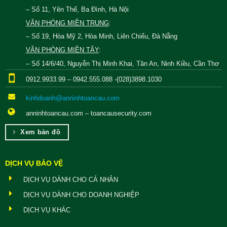
– Số 11, Yên Thế, Ba Đình, Hà Nội
VĂN PHÒNG MIỀN TRUNG
:
– Số 19, Hòa Mỹ 2, Hòa Minh, Liên Chiểu, Đà Nẵng
VĂN PHÒNG MIỀN TÂY
:
– Số 14/6/40, Nguyễn Thị Minh Khai, Tân An, Ninh Kiều, Cần Thơ
0912.9933.99 – 0942.555.088 -(028)3898.1030
kinhdoanh@anninhtoancau.com
anninhtoancau.com – toancausecurity.com
Xem bản đồ
DỊCH VỤ BẢO VỆ
DỊCH VỤ DÀNH CHO CÁ NHÂN
DỊCH VỤ DÀNH CHO DOANH NGHIỆP
DỊCH VỤ KHÁC