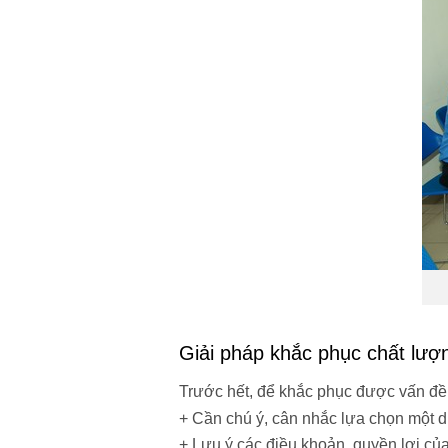
Giải pháp khắc phục chất lượ
Trước hết, để khắc phục được vấn đề 
+ Cần chú ý, cân nhắc lựa chọn một dị
+ Lưu ý các điều khoản, quyền lợi củ