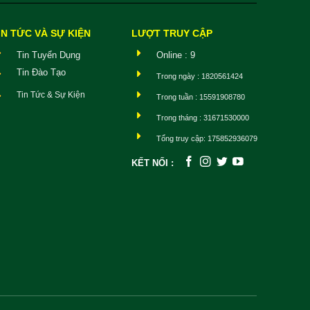
IN TỨC VÀ SỰ KIỆN
LƯỢT TRUY CẬP
Tin Tuyển Dụng
Online : 9
Tin Đào Tạo
Trong ngày : 1820561424
Tin Tức & Sự Kiện
Trong tuần : 15591908780
Trong tháng : 31671530000
Tổng truy cập: 175852936079
KẾT NỐI :