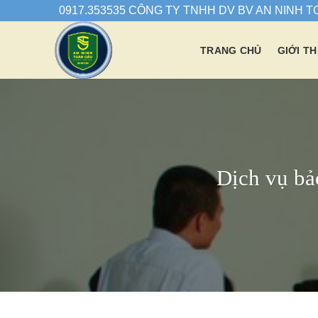
Chuyển
0917.353535 CÔNG TY TNHH DV BV AN NINH 
đến
nội
TRANG CHỦ
GIỚI TH
dung
Dịch vụ bả