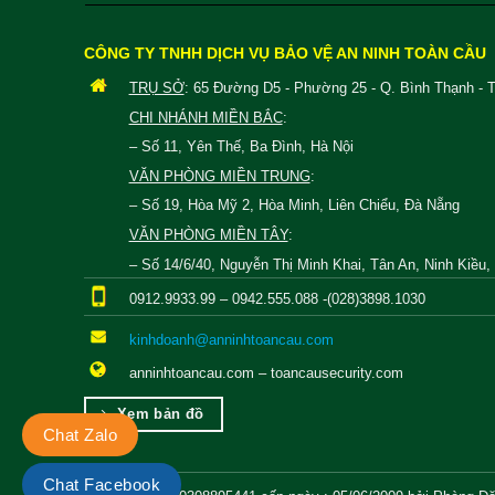
CÔNG TY TNHH DỊCH VỤ BẢO VỆ AN NINH TOÀN CẦU
TRỤ SỞ
: 65 Đường D5 - Phường 25 - Q. Bình Thạnh - 
CHI NHÁNH MIỀN BẮC
:
– Số 11, Yên Thế, Ba Đình, Hà Nội
VĂN PHÒNG MIỀN TRUNG
:
– Số 19, Hòa Mỹ 2, Hòa Minh, Liên Chiểu, Đà Nẵng
VĂN PHÒNG MIỀN TÂY
:
– Số 14/6/40, Nguyễn Thị Minh Khai, Tân An, Ninh Kiều
0912.9933.99 – 0942.555.088 -(028)3898.1030
kinhdoanh@anninhtoancau.com
anninhtoancau.com – toancausecurity.com
Xem bản đồ
Chat Zalo
Chat Facebook