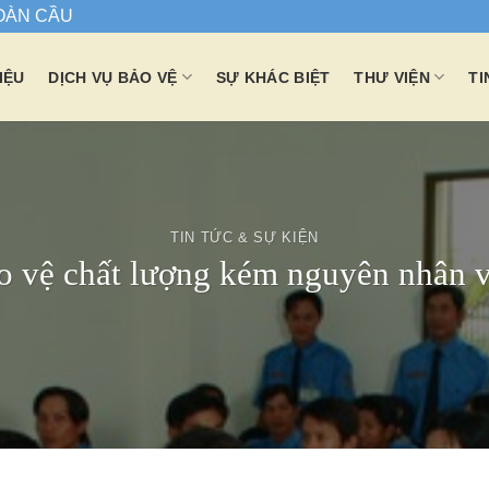
TOÀN CẦU
IỆU
DỊCH VỤ BẢO VỆ
SỰ KHÁC BIỆT
THƯ VIỆN
TI
TIN TỨC & SỰ KIỆN
o vệ chất lượng kém nguyên nhân v