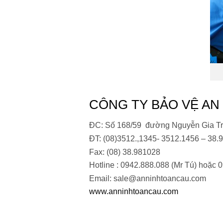
CÔNG TY BẢO VỆ AN
ĐC: Số 168/59 đường Nguyễn Gia Trí
ĐT: (08)3512.,1345- 3512.1456 – 38.
Fax: (08) 38.981028
Hotline : 0942.888.088 (Mr Tú) hoặc 
Email: sale@anninhtoancau.com
www.anninhtoancau.com