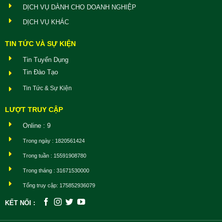
DỊCH VỤ DÀNH CHO DOANH NGHIỆP
DỊCH VỤ KHÁC
TIN TỨC VÀ SỰ KIỆN
Tin Tuyển Dụng
Tin Đào Tạo
Tin Tức & Sự Kiện
LƯỢT TRUY CẬP
Online : 9
Trong ngày : 1820561424
Trong tuần : 15591908780
Trong tháng : 31671530000
Tổng truy cập: 175852936079
KẾT NỐI :