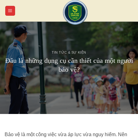
Chuyển
đến
nội
dung
TIN TỨC & SỰ KIỆN
Đâu là những dụng cụ cần thiết của một người
bảo vệ?
Bảo vệ là một công việc vừa áp lực vừa nguy hiểm. Nên