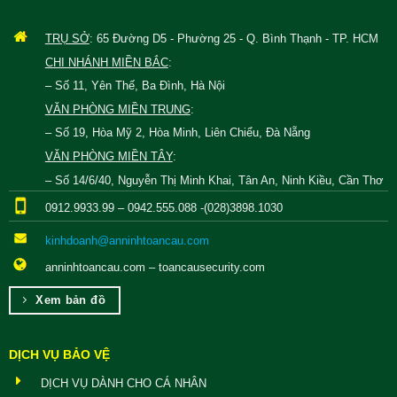
TRỤ SỞ
: 65 Đường D5 - Phường 25 - Q. Bình Thạnh - TP. HCM
CHI NHÁNH MIỀN BẮC
:
– Số 11, Yên Thế, Ba Đình, Hà Nội
VĂN PHÒNG MIỀN TRUNG
:
– Số 19, Hòa Mỹ 2, Hòa Minh, Liên Chiểu, Đà Nẵng
VĂN PHÒNG MIỀN TÂY
:
– Số 14/6/40, Nguyễn Thị Minh Khai, Tân An, Ninh Kiều, Cần Thơ
0912.9933.99 – 0942.555.088 -(028)3898.1030
kinhdoanh@anninhtoancau.com
anninhtoancau.com – toancausecurity.com
Xem bản đồ
DỊCH VỤ BẢO VỆ
DỊCH VỤ DÀNH CHO CÁ NHÂN