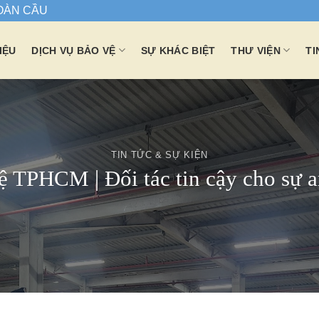
TOÀN CẦU
IỆU
DỊCH VỤ BẢO VỆ
SỰ KHÁC BIỆT
THƯ VIỆN
TI
TIN TỨC & SỰ KIỆN
ệ TPHCM | Đối tác tin cậy cho sự a