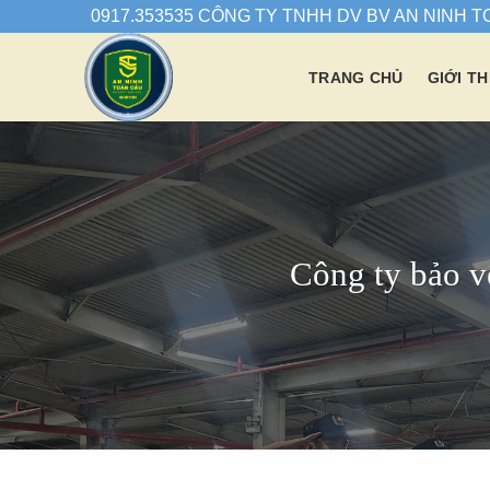
Chuyển
0917.353535 CÔNG TY TNHH DV BV AN NINH 
đến
nội
TRANG CHỦ
GIỚI TH
dung
Công ty bảo v