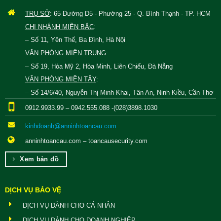
TRỤ SỞ
: 65 Đường D5 - Phường 25 - Q. Bình Thạnh - TP. HCM
CHI NHÁNH MIỀN BẮC
:
– Số 11, Yên Thế, Ba Đình, Hà Nội
VĂN PHÒNG MIỀN TRUNG
:
– Số 19, Hòa Mỹ 2, Hòa Minh, Liên Chiểu, Đà Nẵng
VĂN PHÒNG MIỀN TÂY
:
– Số 14/6/40, Nguyễn Thị Minh Khai, Tân An, Ninh Kiều, Cần Thơ
0912.9933.99 – 0942.555.088 -(028)3898.1030
kinhdoanh@anninhtoancau.com
anninhtoancau.com – toancausecurity.com
Xem bản đồ
DỊCH VỤ BẢO VỆ
DỊCH VỤ DÀNH CHO CÁ NHÂN
DỊCH VỤ DÀNH CHO DOANH NGHIỆP