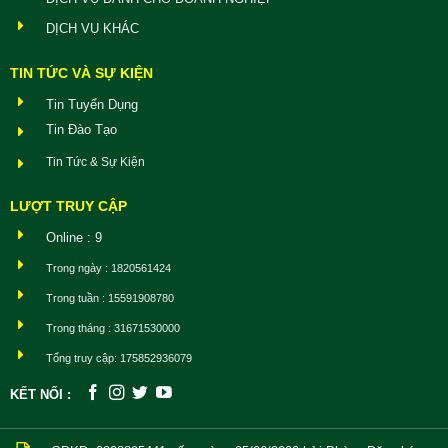
DỊCH VỤ KHÁC
TIN TỨC VÀ SỰ KIỆN
Tin Tuyển Dụng
Tin Đào Tạo
Tin Tức & Sự Kiện
LƯỢT TRUY CẬP
Online : 9
Trong ngày : 1820561424
Trong tuần : 15591908780
Trong tháng : 31671530000
Tổng truy cập: 175852936079
KẾT NỐI :