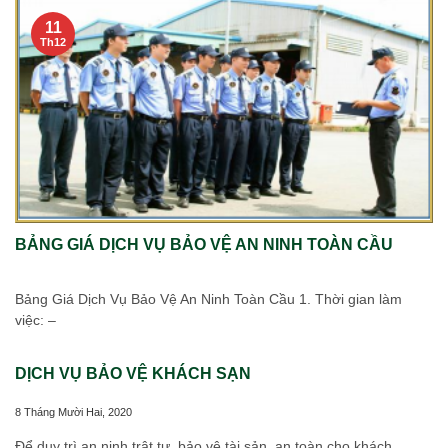
11
Th12
BẢNG GIÁ DỊCH VỤ BẢO VỆ AN NINH TOÀN CẦU
Bảng Giá Dịch Vụ Bảo Vệ An Ninh Toàn Cầu 1. Thời gian làm
việc: –
DỊCH VỤ BẢO VỆ KHÁCH SẠN
8 Tháng Mười Hai, 2020
Để duy trì an ninh trật tự, bảo vệ tài sản, an toàn cho khách