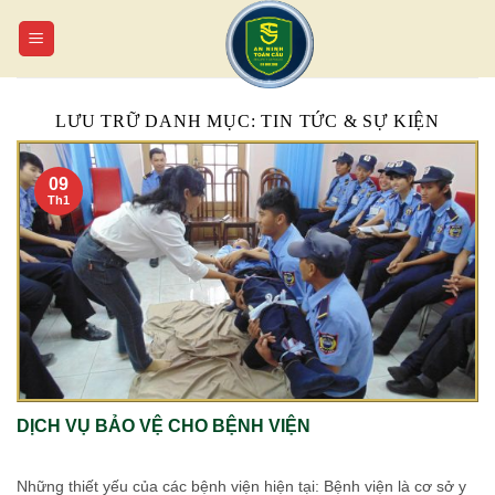
Chuyển
đến
nội
dung
LƯU TRỮ DANH MỤC:
TIN TỨC & SỰ KIỆN
09
Th1
DỊCH VỤ BẢO VỆ CHO BỆNH VIỆN
Những thiết yếu của các bệnh viện hiện tại: Bệnh viện là cơ sở y