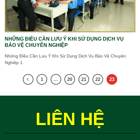
NHỮNG ĐIỀU CẦN LƯU Ý KHI SỬ DỤNG DỊCH VỤ
BẢO VỆ CHUYÊN NGHIỆP
Những Điều Cần Lưu Ý Khi Sử Dụng Dịch Vụ Bảo Vệ Chuyên
Nghiệp 1.
1
…
20
21
22
23
LIÊN HỆ