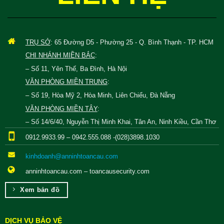
TRỤ SỞ
: 65 Đường D5 - Phường 25 - Q. Bình Thạnh - TP. HCM
CHI NHÁNH MIỀN BẮC
:
– Số 11, Yên Thế, Ba Đình, Hà Nội
VĂN PHÒNG MIỀN TRUNG
:
– Số 19, Hòa Mỹ 2, Hòa Minh, Liên Chiểu, Đà Nẵng
VĂN PHÒNG MIỀN TÂY
:
– Số 14/6/40, Nguyễn Thị Minh Khai, Tân An, Ninh Kiều, Cần Thơ
0912.9933.99 – 0942.555.088 -(028)3898.1030
kinhdoanh@anninhtoancau.com
anninhtoancau.com – toancausecurity.com
Xem bản đồ
DỊCH VỤ BẢO VỆ