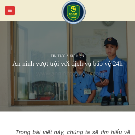
Chuyển
đến
nội
dung
TIN TỨC & SỰ KIỆN
An ninh vượt trội với dịch vụ bảo vệ 24h
Trong bài viết này, chúng ta sẽ tìm hiểu về