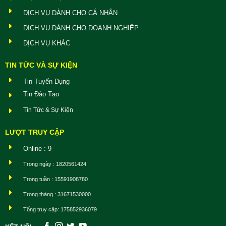
DỊCH VỤ DÀNH CHO CÁ NHÂN
DỊCH VỤ DÀNH CHO DOANH NGHIỆP
DỊCH VỤ KHÁC
TIN TỨC VÀ SỰ KIỆN
Tin Tuyển Dụng
Tin Đào Tạo
Tin Tức & Sự Kiện
LƯỢT TRUY CẬP
Online : 9
Trong ngày : 1820561424
Trong tuần : 15591908780
Trong tháng : 31671530000
Tổng truy cập: 175852936079