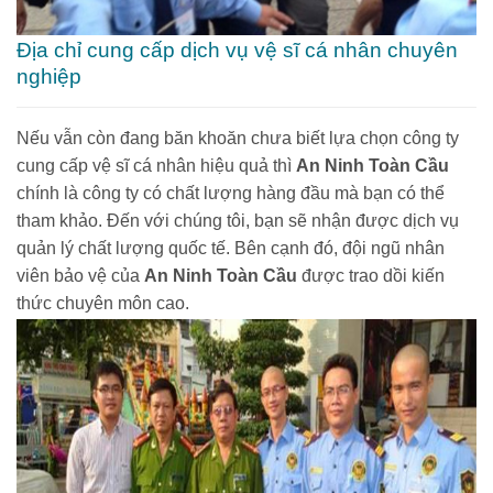
Địa chỉ cung cấp dịch vụ vệ sĩ cá nhân chuyên
nghiệp
Nếu vẫn còn đang băn khoăn chưa biết lựa chọn công ty
cung cấp
vệ sĩ cá nhân
hiệu quả thì
An Ninh Toàn Cầu
chính là công ty có chất lượng hàng đầu mà bạn có thể
tham khảo. Đến với chúng tôi, bạn sẽ nhận được dịch vụ
quản lý chất lượng quốc tế. Bên cạnh đó, đội ngũ nhân
viên bảo vệ của
An Ninh Toàn Cầu
được trao dồi kiến
thức chuyên môn cao.