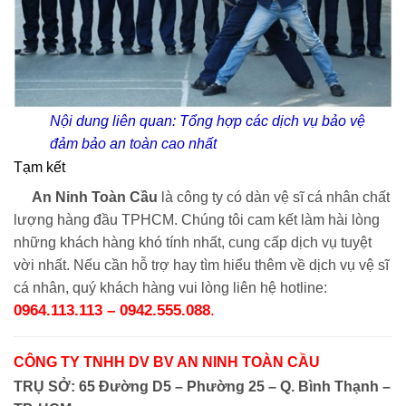
Nội dung liên quan:
Tổng hợp các dịch vụ bảo vệ
đảm bảo an toàn cao nhất
Tạm kết
An Ninh Toàn Cầu
là công ty có dàn
vệ sĩ cá nhân chất
lượng
hàng đầu TPHCM. Chúng tôi cam kết làm hài lòng
những khách hàng khó tính nhất, cung cấp dịch vụ tuyệt
vời nhất. Nếu cần hỗ trợ hay tìm hiểu thêm về dịch vụ
vệ sĩ
cá nhân
, quý khách hàng vui lòng liên hệ hotline:
0964.113.113 – 0942.555.088
.
CÔNG TY TNHH DV BV AN NINH TOÀN CẦU
TRỤ SỞ: 65 Đường D5 – Phường 25 – Q. Bình Thạnh –