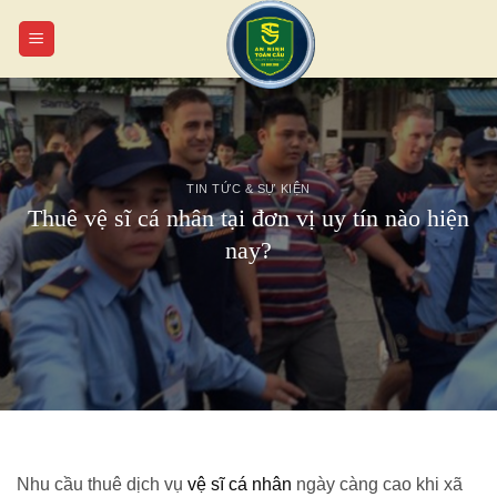
Chuyển
đến
nội
dung
TIN TỨC & SỰ KIỆN
Thuê vệ sĩ cá nhân tại đơn vị uy tín nào hiện
nay?
Nhu cầu thuê dịch vụ
vệ sĩ cá nhân
ngày càng cao khi xã