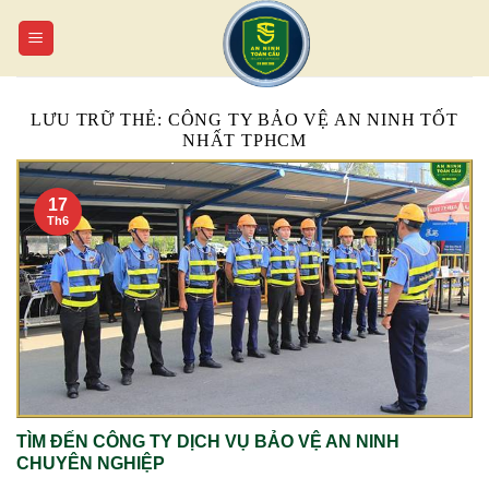
Chuyển
đến
nội
dung
LƯU TRỮ THẺ:
CÔNG TY BẢO VỆ AN NINH TỐT
NHẤT TPHCM
17
Th6
TÌM ĐẾN CÔNG TY DỊCH VỤ BẢO VỆ AN NINH
CHUYÊN NGHIỆP