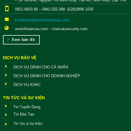
– Số 14/6/40, Nguyễn Thị Minh Khai, Tân An, Ninh Kiều, Cần Thơ
0912.9933.99 – 0942.555.088 -(028)3898.1030
kinhdoanh@anninhtoancau.com
anninhtoancau.com – toancausecurity.com
Xem bản đồ
DỊCH VỤ BẢO VỆ
DỊCH VỤ DÀNH CHO CÁ NHÂN
DỊCH VỤ DÀNH CHO DOANH NGHIỆP
DỊCH VỤ KHÁC
TIN TỨC VÀ SỰ KIỆN
Tin Tuyển Dụng
Tin Đào Tạo
Tin Tức & Sự Kiện