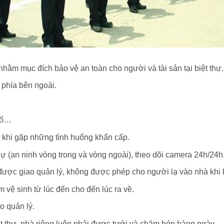
 nhằm mục đích bảo vệ an toàn cho người và tài sản tại biệt thự.
 phía bên ngoài.
 nổ…
 khi gặp những tình huống khẩn cấp.
thự (an ninh vòng trong và vòng ngoài), theo dõi camera 24h/24h
được giao quản lý, không được phép cho người lạ vào nhà khi 
 vệ sinh từ lúc đến cho đến lúc ra về.
o quản lý.
t thự, nhà riêng luôn phải được tưới và chăm bón hàng ngày.