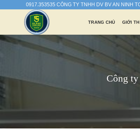
Chuyển
0917.353535 CÔNG TY TNHH DV BV AN NINH 
đến
nội
TRANG CHỦ
GIỚI TH
dung
Công ty 