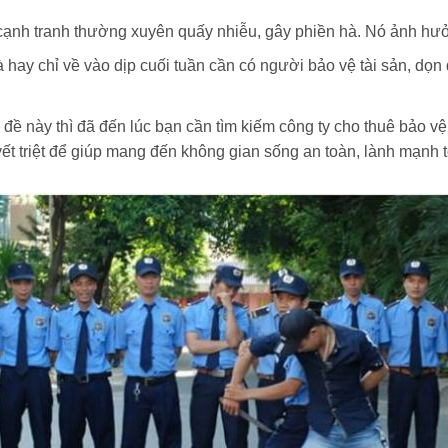
 cạnh tranh thường xuyên quấy nhiễu, gây phiền hà. Nó ảnh h
hay chỉ về vào dịp cuối tuần cần có người bảo vệ tài sản, dọn
đề này thì đã đến lúc bạn cần tìm kiếm công ty cho thuê bảo vệ
t triệt để giúp mang đến không gian sống an toàn, lành mạnh t