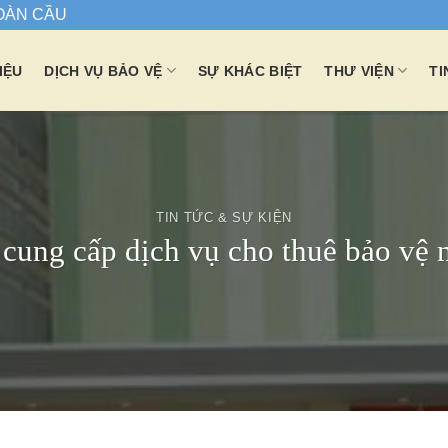
TOÀN CẦU
IỆU
DỊCH VỤ BẢO VỆ
SỰ KHÁC BIỆT
THƯ VIỆN
TI
TIN TỨC & SỰ KIỆN
cung cấp dịch vụ cho thuê bảo vệ 