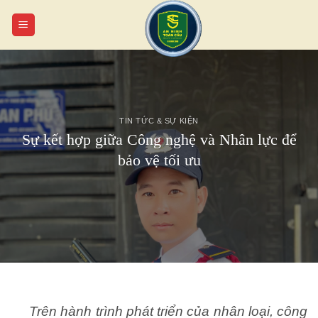
Chuyển
đến
nội
dung
TIN TỨC & SỰ KIỆN
Sự kết hợp giữa Công nghệ và Nhân lực để
bảo vệ tối ưu
Trên hành trình phát triển của nhân loại, công