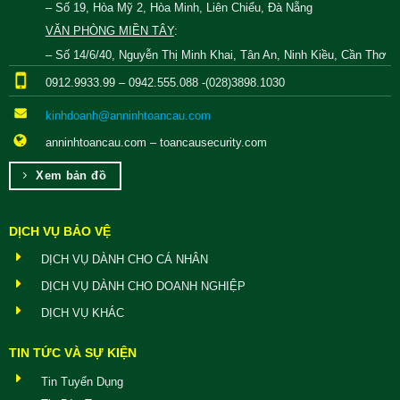
– Số 19, Hòa Mỹ 2, Hòa Minh, Liên Chiểu, Đà Nẵng
VĂN PHÒNG MIỀN TÂY
:
– Số 14/6/40, Nguyễn Thị Minh Khai, Tân An, Ninh Kiều, Cần Thơ
0912.9933.99 – 0942.555.088 -(028)3898.1030
kinhdoanh@anninhtoancau.com
anninhtoancau.com – toancausecurity.com
Xem bản đồ
DỊCH VỤ BẢO VỆ
DỊCH VỤ DÀNH CHO CÁ NHÂN
DỊCH VỤ DÀNH CHO DOANH NGHIỆP
DỊCH VỤ KHÁC
TIN TỨC VÀ SỰ KIỆN
Tin Tuyển Dụng