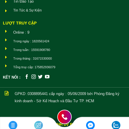
Tin Đào Tạo
Tin Tức & Sự Kiện
LƯỢT TRUY CẬP
Online : 9
Trong ngày : 1820561424
Trong tuần : 15591908780
Trong tháng : 31671530000
Tổng truy cập: 175852936079
KẾT NỐI :
GPKD :0308895441
cấp ngày : 05/06/2009 bởi Phòng Đăng ký
kinh doanh - Sở Kế Hoạch và Đầu Tư TP. HCM
CÔNG TY TNHH DV BV AN NINH TOAN CẦU
| BẢO
Copyright © 2021