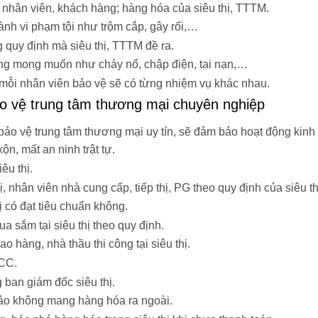
nhân viên, khách hàng; hàng hóa của siêu thị, TTTM.
ành vi phạm tội như trộm cắp, gây rối,…
quy định mà siêu thị, TTTM đề ra.
ng mong muốn như cháy nổ, chập điện, tai nạn,…
mà mỗi nhân viên bảo vệ sẽ có từng nhiệm vụ khác nhau.
bảo vệ trung tâm thương mại chuyên nghiệp
 bảo vệ trung tâm thương mại uy tín, sẽ đảm bảo hoạt động kinh
ộn, mất an ninh trật tự.
êu thị.
, nhân viên nhà cung cấp, tiếp thị, PG theo quy định của siêu th
 có đạt tiêu chuẩn không.
 sắm tại siêu thị theo quy định.
 hàng, nhà thầu thi công tại siêu thị.
CC.
ban giám đốc siêu thị.
bảo không mang hàng hóa ra ngoài.