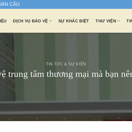
TOÀN CẦU
IỆU
DỊCH VỤ BẢO VỆ
SỰ KHÁC BIỆT
THƯ VIỆN
TI
TIN TỨC & SỰ KIỆN
vệ trung tâm thương mại mà bạn nên