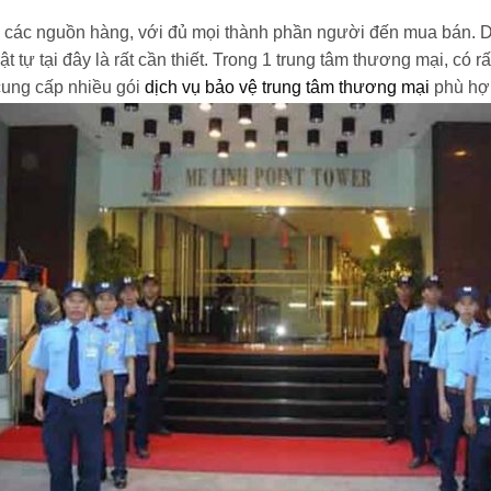
g các nguồn hàng, với đủ mọi thành phần người đến mua bán. D
t tự tại đây là rất cần thiết. Trong 1 trung tâm thương mại, có 
cung cấp nhiều gói
dịch vụ bảo vệ trung tâm thương mại
phù hợp 