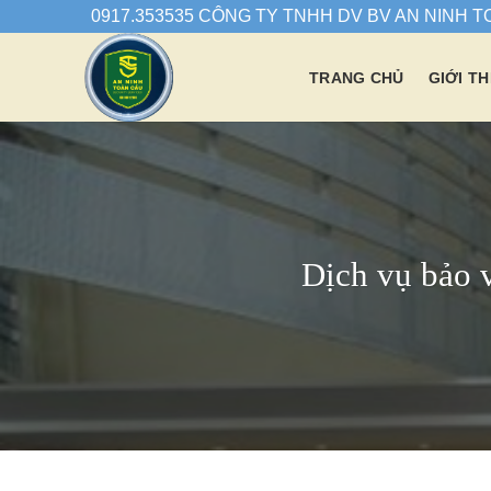
Chuyển
0917.353535 CÔNG TY TNHH DV BV AN NINH 
đến
nội
TRANG CHỦ
GIỚI TH
dung
Dịch vụ bảo 