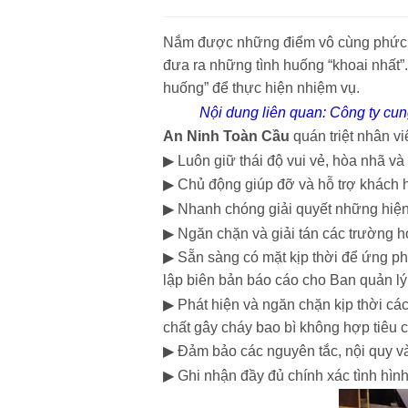
Nắm được những điểm vô cùng phức tạ
đưa ra những tình huống “khoai nhất”.
huống” để thực hiện nhiệm vụ.
Nội dung liên quan:
Công ty cun
An Ninh Toàn Cầu
quán triệt nhân v
▶ Luôn giữ thái độ vui vẻ, hòa nhã và
▶ Chủ động giúp đỡ và hỗ trợ khách hà
▶ Nhanh chóng giải quyết những hiện 
▶ Ngăn chặn và giải tán các trường h
▶ Sẵn sàng có mặt kịp thời để ứng phó
lập biên bản báo cáo cho Ban quản lý
▶ Phát hiện và ngăn chặn kịp thời cá
chất gây cháy bao bì không hợp tiêu c
▶ Đảm bảo các nguyên tắc, nội quy và q
▶ Ghi nhận đầy đủ chính xác tình hình,