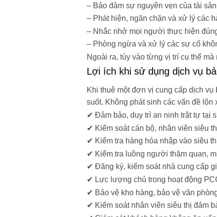
– Bảo đảm sự nguyên vẹn của tài sản 
– Phát hiện, ngăn chặn và xử lý các h
– Nhắc nhở mọi người thực hiện đúng 
– Phòng ngừa và xử lý các sự cố khô
Ngoài ra, tùy vào từng vị trí cụ thể 
Lợi ích khi sử dụng dịch vụ 
Khi thuê một đơn vị cung cấp dịch vụ
suốt. Không phát sinh các vấn đề lộn x
✔ Đảm bảo, duy trì an ninh trật tự tại si
✔ Kiểm soát cán bộ, nhân viên siêu thị
✔ Kiểm tra hàng hóa nhập vào siêu thị
✔ Kiểm tra luồng người thăm quan, mua
✔ Đăng ký, kiểm soát nhà cung cấp giao
✔ Lực lượng chủ trong hoạt động PC
✔ Bảo vệ kho hàng, bảo vệ văn phòng 
✔ Kiểm soát nhân viên siêu thị đảm 