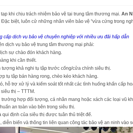
p khi chịu trách nhiệm bảo vệ tại trung tâm thương mại.
An N
 Đặc biệt, luôn cử những nhân viên bảo vệ “vừa cứng trong nghiệ
g cấp dịch vụ bảo vệ chuyên nghiệp với nhiều ưu đãi hấp dẫn
iên dịch vụ bảo vệ trung tâm thương mại phải:
 lịch sự chào đón khách hàng.
ng khi cần thiết.
tượng khả nghi tụ tập trước cổng/cửa chính siêu thị.
ợp tụ tập bán hàng rong, chèo kéo khách hàng.
, hỗ trợ xử lý và kiểm soát tốt nhất các tình huống khẩn cấp h
 siêu thị – TTTM.
c trường hợp đối tượng, cá nhân mang hoặc xách các loại vũ khí
huẩn an toàn vào bên trong siêu thị.
ui định của siêu thị được tuân thủ triệt để.
 diễn biến và thông tin liên quan công tác bảo vệ an ninh vào s