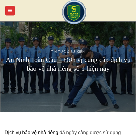
Chuyển
đến
nội
dung
TIN TỨC & SỰ KIỆN
An Ninh Toàn Cầu – Đơn vị cung cấp dịch vụ
bảo vệ nhà riêng số 1 hiện nay
Dịch vụ bảo vệ nhà riêng
đã ngày càng được sử dụng