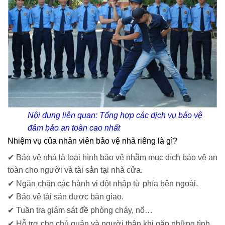
Nội dung liên quan:
Tổng hợp các dịch vụ bảo vệ
đảm bảo an toàn cao nhất
Nhiệm vụ của nhân viên bảo vệ nhà riêng là gì?
✔ Bảo vệ nhà là loại hình bảo vệ nhằm mục đích bảo vệ an
toàn cho người và tài sản tại nhà cửa.
✔ Ngăn chặn các hành vi đột nhập từ phía bên ngoài.
✔ Bảo vệ tài sản được bàn giao.
✔ Tuần tra giám sát đề phòng cháy, nổ…
✔ Hỗ trợ cho chủ quản và người thân khi gặp những tình