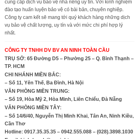
cung cấp
dịch vụ bảo vệ nhà riêng
uy tín. Với kinh nghiệm
đào tạo huấn luyện bảo vệ có bài bản, chuyên nghiệp.
Công ty cam kết sẽ mang tới quý khách hàng những dịch
vụ bảo vệ chất lượng, uy tín và với mức chi phí hợp lý
nhất.
CÔNG TY TNHH DV BV AN NINH TOÀN CẦU
TRỤ SỞ: 65 Đường D5 – Phường 25 – Q. Bình Thạnh –
TP. HCM
CHI NHÁNH MIỀN BẮC:
– Số 11, Yên Thế, Ba Đình, Hà Nội
VĂN PHÒNG MIỀN TRUNG:
– Số 19, Hòa Mỹ 2, Hòa Minh, Liên Chiểu, Đà Nẵng
VĂN PHÒNG MIỀN TÂY:
– Số 14/6/40, Nguyễn Thị Minh Khai, Tân An, Ninh Kiều,
Cần Thơ
Hotline: 0917.35.35.35 – 0942.555.088 – (028).3898.1030