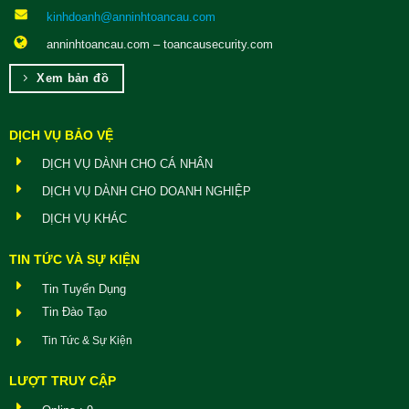
kinhdoanh@anninhtoancau.com
anninhtoancau.com – toancausecurity.com
Xem bản đồ
DỊCH VỤ BẢO VỆ
DỊCH VỤ DÀNH CHO CÁ NHÂN
DỊCH VỤ DÀNH CHO DOANH NGHIỆP
DỊCH VỤ KHÁC
TIN TỨC VÀ SỰ KIỆN
Tin Tuyển Dụng
Tin Đào Tạo
Tin Tức & Sự Kiện
LƯỢT TRUY CẬP