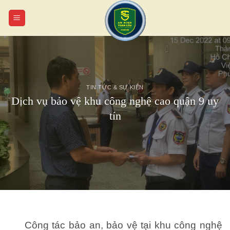
Chuyển
đến
nội
dung
TIN TỨC & SỰ KIỆN
Dịch vụ bảo vệ khu công nghệ cao quận 9 uy
tín
Công tác bảo an, bảo vệ tại khu công nghệ