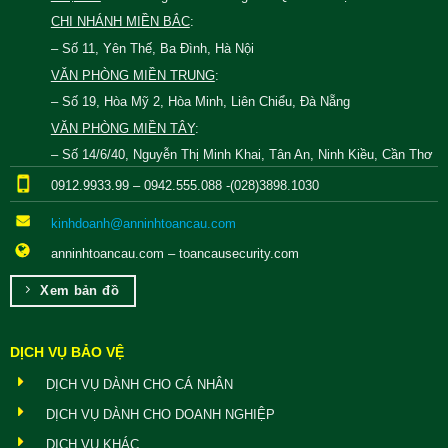
CHI NHÁNH MIỀN BẮC
:
– Số 11, Yên Thế, Ba Đình, Hà Nội
VĂN PHÒNG MIỀN TRUNG
:
– Số 19, Hòa Mỹ 2, Hòa Minh, Liên Chiểu, Đà Nẵng
VĂN PHÒNG MIỀN TÂY
:
– Số 14/6/40, Nguyễn Thị Minh Khai, Tân An, Ninh Kiều, Cần Thơ
0912.9933.99 – 0942.555.088 -(028)3898.1030
kinhdoanh@anninhtoancau.com
anninhtoancau.com – toancausecurity.com
Xem bản đồ
DỊCH VỤ BẢO VỆ
DỊCH VỤ DÀNH CHO CÁ NHÂN
DỊCH VỤ DÀNH CHO DOANH NGHIỆP
DỊCH VỤ KHÁC