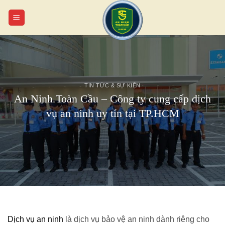
Chuyển
đến
nội
dung
TIN TỨC & SỰ KIỆN
An Ninh Toàn Cầu – Công ty cung cấp dịch
vụ an ninh uy tín tại TP.HCM
Dịch vụ an ninh
là dịch vụ bảo vệ an ninh dành riêng cho