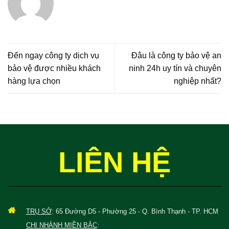
Đến ngay công ty dịch vụ
Đâu là công ty bảo vệ an
bảo vệ được nhiều khách
ninh 24h uy tín và chuyên
hàng lựa chọn
nghiệp nhất?
LIÊN HỆ
TRỤ SỞ
: 65 Đường D5 - Phường 25 - Q. Bình Thạnh - TP. HCM
CHI NHÁNH MIỀN BẮC
: