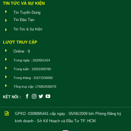
TIN TỨC VÀ SỰ KIỆN
Tin Tuyển Dụng
Tin Đào Tạo
Tin Tức & Sự Kiện
LƯỢT TRUY CẬP
Online : 9
Trong ngày : 1820561424
Trong tuần : 15591908780
Trong tháng : 31671530000
Tổng truy cập: 175852936079
KẾT NỐI :
GPKD :0308895441
cấp ngày : 05/06/2009 bởi Phòng Đăng ký
kinh doanh - Sở Kế Hoạch và Đầu Tư TP. HCM