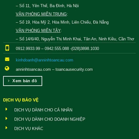
– Số 11, Yên Thế, Ba Đình, Hà Nội
VĂN PHÒNG MIỀN TRUNG
:
– Số 19, Hòa Mỹ 2, Hòa Minh, Liên Chiểu, Đà Nẵng
VĂN PHÒNG MIỀN TÂY
:
– Số 14/6/40, Nguyễn Thị Minh Khai, Tân An, Ninh Kiều, Cần Thơ
0912.9933.99 – 0942.555.088 -(028)3898.1030
kinhdoanh@anninhtoancau.com
anninhtoancau.com – toancausecurity.com
Xem bản đồ
DỊCH VỤ BẢO VỆ
DỊCH VỤ DÀNH CHO CÁ NHÂN
DỊCH VỤ DÀNH CHO DOANH NGHIỆP
DỊCH VỤ KHÁC