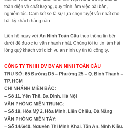
toàn diện về chất lượng, quy trình làm việc bài bản,
nghiêm túc. Cam kết sẽ là sự lựa chọn tuyệt vời nhất cho
bất kỳ khách hàng nào.
Liên hệ ngay với
An Ninh Toàn Cầu
theo thông tin bên
dưới để được tư vấn nhanh nhất. Chúng tôi tự tin làm hài
lòng quý khách với dịch vụ an ninh uy tín từ công ty.
CÔNG TY TNHH DV BV AN NINH TOÀN CẦU
TRỤ SỞ: 65 Đường D5 – Phường 25 – Q. Bình Thạnh –
TP. HCM
CHI NHÁNH MIỀN BẮC:
– Số 11, Yên Thế, Ba Đình, Hà Nội
VĂN PHÒNG MIỀN TRUNG:
– Số 19, Hòa Mỹ 2, Hòa Minh, Liên Chiểu, Đà Nẵng
VĂN PHÒNG MIỀN TÂY:
– Số 14/6/40, Nguyễn Thị Minh Khai, Tân An, Ninh Kiều,