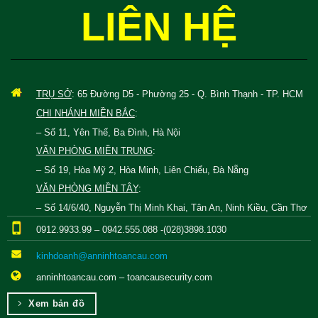
LIÊN HỆ
TRỤ SỞ
: 65 Đường D5 - Phường 25 - Q. Bình Thạnh - TP. HCM
CHI NHÁNH MIỀN BẮC
:
– Số 11, Yên Thế, Ba Đình, Hà Nội
VĂN PHÒNG MIỀN TRUNG
:
– Số 19, Hòa Mỹ 2, Hòa Minh, Liên Chiểu, Đà Nẵng
VĂN PHÒNG MIỀN TÂY
:
– Số 14/6/40, Nguyễn Thị Minh Khai, Tân An, Ninh Kiều, Cần Thơ
0912.9933.99 – 0942.555.088 -(028)3898.1030
kinhdoanh@anninhtoancau.com
anninhtoancau.com – toancausecurity.com
Xem bản đồ