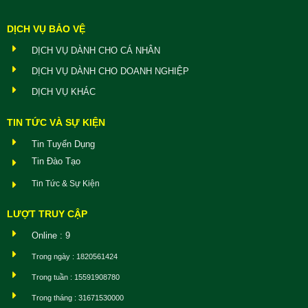
DỊCH VỤ BẢO VỆ
DỊCH VỤ DÀNH CHO CÁ NHÂN
DỊCH VỤ DÀNH CHO DOANH NGHIỆP
DỊCH VỤ KHÁC
TIN TỨC VÀ SỰ KIỆN
Tin Tuyển Dụng
Tin Đào Tạo
Tin Tức & Sự Kiện
LƯỢT TRUY CẬP
Online : 9
Trong ngày : 1820561424
Trong tuần : 15591908780
Trong tháng : 31671530000