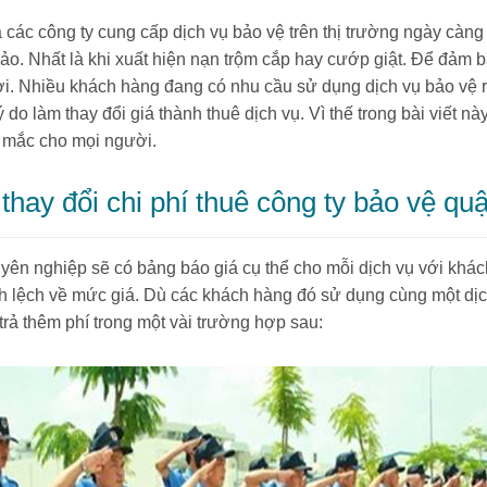
ác công ty cung cấp dịch vụ bảo vệ trên thị trường ngày càng n
o. Nhất là khi xuất hiện nạn trộm cắp hay cướp giật. Để đảm b
i. Nhiều khách hàng đang có nhu cầu sử dụng dịch vụ bảo vệ rất
làm thay đổi giá thành thuê dịch vụ. Vì thế trong bài viết nà
c mắc cho mọi người.
hay đổi chi phí thuê công ty bảo vệ q
ên nghiệp sẽ có bảng báo giá cụ thể cho mỗi dịch vụ với khách
ênh lệch về mức giá. Dù các khách hàng đó sử dụng cùng một dị
trả thêm phí trong một vài trường hợp sau: