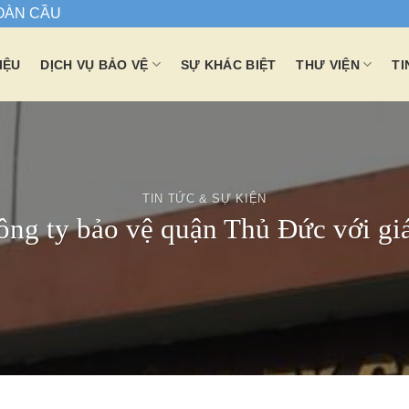
TOÀN CẦU
IỆU
DỊCH VỤ BẢO VỆ
SỰ KHÁC BIỆT
THƯ VIỆN
TI
TIN TỨC & SỰ KIỆN
ông ty bảo vệ quận Thủ Đức với giá