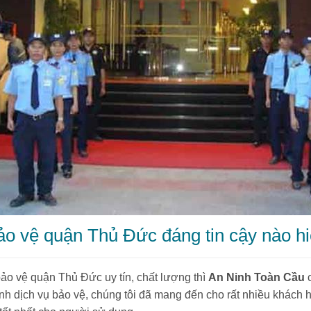
ảo vệ quận Thủ Đức đáng tin cậy nào h
ảo vệ quận Thủ Đức uy tín, chất lượng thì
An Ninh Toàn Cầu
c
h dịch vụ bảo vệ, chúng tôi đã mang đến cho rất nhiều khách h