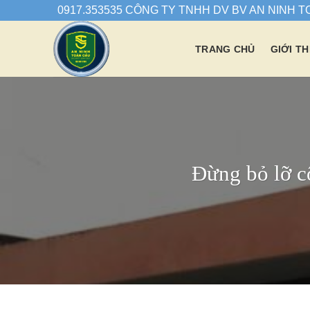
Chuyển
0917.353535 CÔNG TY TNHH DV BV AN NINH 
đến
nội
TRANG CHỦ
GIỚI TH
dung
Đừng bỏ lỡ c