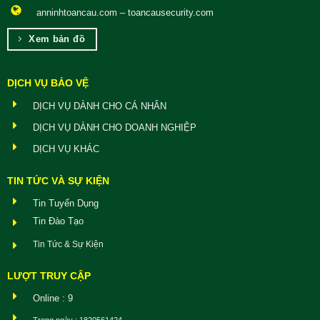
anninhtoancau.com – toancausecurity.com
Xem bản đồ
DỊCH VỤ BẢO VỆ
DỊCH VỤ DÀNH CHO CÁ NHÂN
DỊCH VỤ DÀNH CHO DOANH NGHIỆP
DỊCH VỤ KHÁC
TIN TỨC VÀ SỰ KIỆN
Tin Tuyển Dụng
Tin Đào Tạo
Tin Tức & Sự Kiện
LƯỢT TRUY CẬP
Online : 9