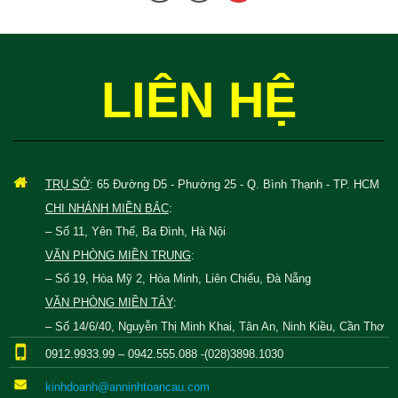
LIÊN HỆ
TRỤ SỞ
: 65 Đường D5 - Phường 25 - Q. Bình Thạnh - TP. HCM
CHI NHÁNH MIỀN BẮC
:
– Số 11, Yên Thế, Ba Đình, Hà Nội
VĂN PHÒNG MIỀN TRUNG
:
– Số 19, Hòa Mỹ 2, Hòa Minh, Liên Chiểu, Đà Nẵng
VĂN PHÒNG MIỀN TÂY
:
– Số 14/6/40, Nguyễn Thị Minh Khai, Tân An, Ninh Kiều, Cần Thơ
0912.9933.99 – 0942.555.088 -(028)3898.1030
kinhdoanh@anninhtoancau.com