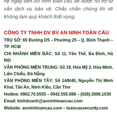
hệ ngay đến An ninh toàn cầu để được hỗ trợ tư
vấn dịch vụ bảo vệ. Chắc chắn chúng tôi sẽ
không làm quý khách thất vọng.
CÔNG TY TNHH DV BV AN NINH TOÀN CẦU
TRỤ SỞ: 65 Đường D5 – Phường 25 – Q. Bình Thạnh –
TP. HCM
CHI NHÁNH MIỀN BẮC: Số 11, Yên Thế, Ba Đình, Hà
Nội
VĂN PHÒNG MIỀN TRUNG: Số 19, Hòa Mỹ 2, Hòa Minh,
Liên Chiểu, Đà Nẵng
VĂN PHÒNG MIỀN TÂY: Số 14/6/40, Nguyễn Thị Minh
Khai, Tân An, Ninh Kiều, Cần Thơ
Hotline: 0902.70.5555 – 0942.555.088 – (028).3898.1030
Email: kinhdoanh@anninhtoancau.com
Website:
anninhtoancau.com – toancausecurity.com