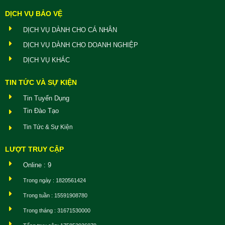
DỊCH VỤ BẢO VỆ
DỊCH VỤ DÀNH CHO CÁ NHÂN
DỊCH VỤ DÀNH CHO DOANH NGHIỆP
DỊCH VỤ KHÁC
TIN TỨC VÀ SỰ KIỆN
Tin Tuyển Dụng
Tin Đào Tạo
Tin Tức & Sự Kiện
LƯỢT TRUY CẬP
Online : 9
Trong ngày : 1820561424
Trong tuần : 15591908780
Trong tháng : 31671530000