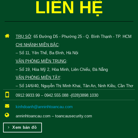
LIÊN HỆ
TRỤ SỞ
: 65 Đường D5 - Phường 25 - Q. Bình Thạnh - TP. HCM
CHI NHÁNH MIỀN BẮC
:
– Số 11, Yên Thế, Ba Đình, Hà Nội
VĂN PHÒNG MIỀN TRUNG
:
– Số 19, Hòa Mỹ 2, Hòa Minh, Liên Chiểu, Đà Nẵng
VĂN PHÒNG MIỀN TÂY
:
– Số 14/6/40, Nguyễn Thị Minh Khai, Tân An, Ninh Kiều, Cần Thơ
0912.9933.99 – 0942.555.088 -(028)3898.1030
kinhdoanh@anninhtoancau.com
anninhtoancau.com – toancausecurity.com
Xem bản đồ