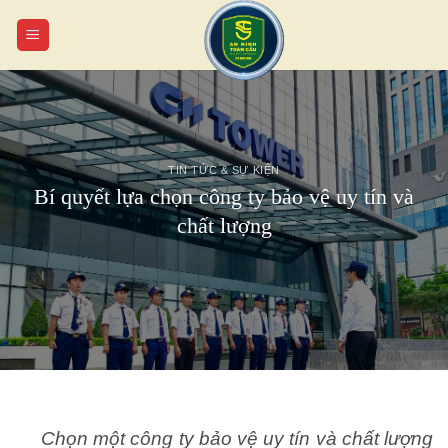
Chuyển
đến
nội
dung
TIN TỨC & SỰ KIỆN
Bí quyết lựa chọn công ty bảo vệ uy tín và
chất lượng
Chọn một công ty bảo vệ uy tín và chất lượng