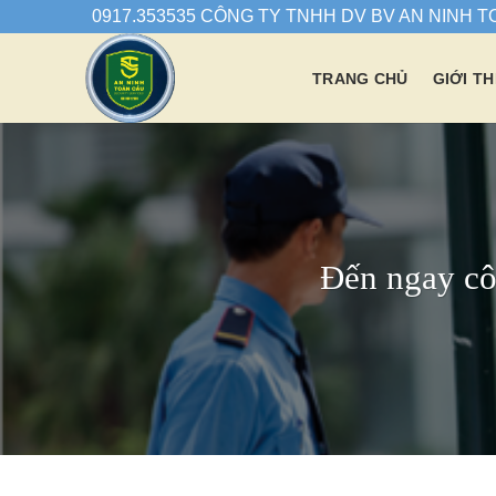
Chuyển
0917.353535 CÔNG TY TNHH DV BV AN NINH 
đến
nội
TRANG CHỦ
GIỚI TH
dung
Đến ngay cô