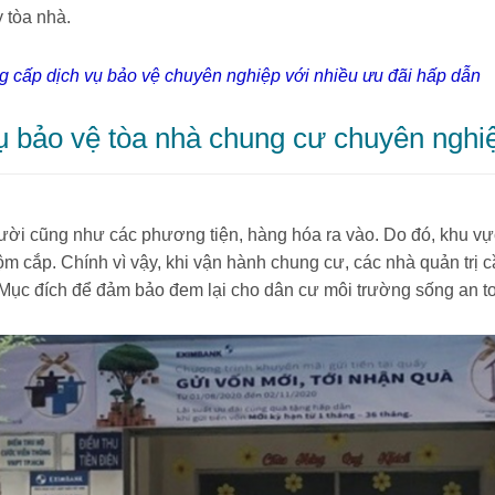
 tòa nhà.
g cấp dịch vụ bảo vệ chuyên nghiệp với nhiều ưu đãi hấp dẫn
vụ bảo vệ tòa nhà chung cư chuyên nghi
ười cũng như các phương tiện, hàng hóa ra vào. Do đó, khu v
trộm cắp. Chính vì vậy, khi vận hành chung cư, các nhà quản tr
Mục đích để đảm bảo đem lại cho dân cư môi trường sống an to