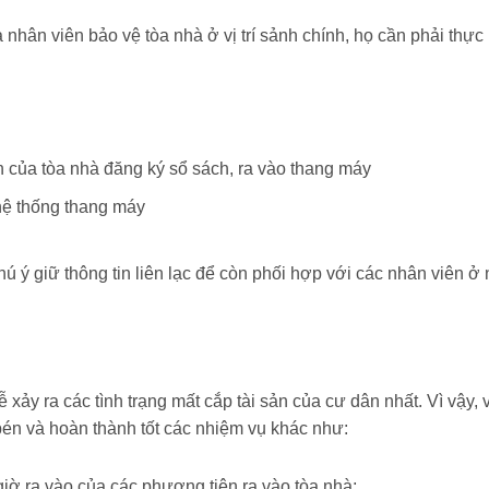
 nhân viên bảo vệ tòa nhà ở vị trí sảnh chính, họ cần phải thự
của tòa nhà đăng ký sổ sách, ra vào thang máy
hệ thống thang máy
ú ý giữ thông tin liên lạc để còn phối hợp với các nhân viên ở n
ễ xảy ra các tình trạng mất cắp tài sản của cư dân nhất. Vì vậy, 
bén và hoàn thành tốt các nhiệm vụ khác như:
giờ ra vào của các phương tiện ra vào tòa nhà;