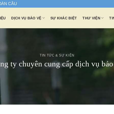
TOÀN CẦU
IỆU
DỊCH VỤ BẢO VỆ
SỰ KHÁC BIỆT
THƯ VIỆN
TI
TIN TỨC & SỰ KIỆN
ng ty chuyên cung cấp dịch vụ bảo