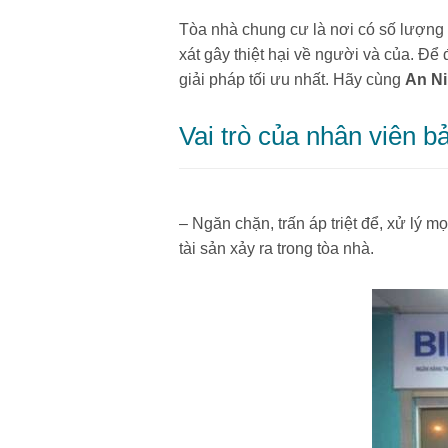
Tòa nhà chung cư là nơi có số lượng 
xát gây thiệt hại về người và của. Để
giải pháp tối ưu nhất. Hãy cùng
An N
Vai trò của nhân viên b
– Ngăn chặn, trấn áp triệt để, xử lý m
tài sản xảy ra trong tòa nhà.